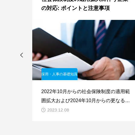
の対応: ポイントと注意事項
採用・人事の基礎知識
ャル採
2022年10月からの社会保険制度の適用範
力を評
囲拡大および2024年10月からの更なる拡
方法
大に向け、企業が準備すべきポイントと
2023.12.08
採用さ
注意事項について説明します。社会保険
。
制度の適用拡大とは