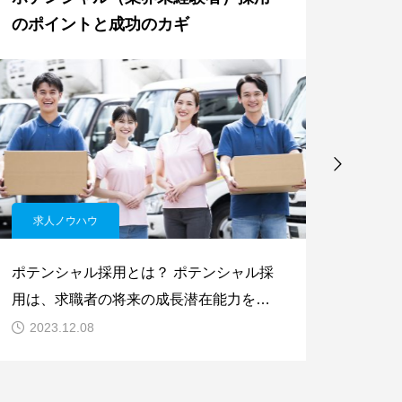
のポイントと成功のカギ
の対応
求人ノウハウ
採用・人
ポテンシャル採用とは？ ポテンシャル採
202
用は、求職者の将来の成長潜在能力を評
囲拡大
価基準とする採用方法です。この方法
大に向
2023.12.08
2023
は、中途採用において、近年よく採用さ
注意事
れるようになった手法の一つです。
制度の